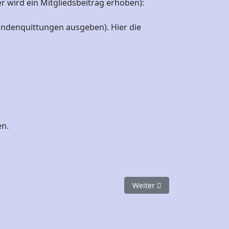
er wird ein Mitgliedsbeitrag erhoben):
endenquittungen ausgeben). Hier die
en.
Nächster Beitrag: Organisat
Weiter