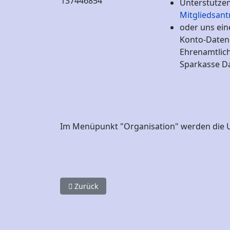
Unterstützen 
Mitgliedsant
oder uns ein
Konto-Daten
Ehrenamtlich
Sparkasse D
Im Menüpunkt "Organisation" werden die U
Vorheriger Beitrag: Arbeitshilfen
Zurück